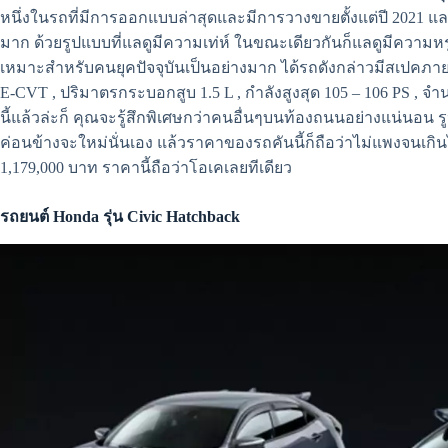
หนึ่งในรถที่มีการออกแบบล่าสุดและมีการวางขายตั้งแต่ปี 2021 และป
มาก ด้วยรูปแบบที่แลดูมีความเท่ห์ ในขณะเดียวกันก็แลดูมีความห
เหมาะสำหรับคนยุคปัจจุบันเป็นอย่างมาก ได้รถดังกล่าวมีสเปคภายในด
E-CVT , ปริมาตรกระบอกสูบ 1.5 L , กำลังสูงสุด 105 – 106 PS , จำน
นี้แล้วล่ะก็ คุณจะรู้สึกพิเศษกว่าคนอื่นๆบนท้องถนนอย่างแน่นอน 
ค่อนข้างจะใหม่นั่นเอง แล้วราคาของรถคันนี้ก็ถือว่าไม่แพงจนเกินไปเม
1,179,000 บาท ราคานี้ถือว่าโอเคเลยทีเดียว
รถยนต์ Honda รุ่น Civic Hatchback