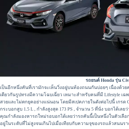
รถยนต์ Honda รุ่น Ci
เป็นอีกหนึ่งคันที่เรามักจะเห็นวิ่งอยู่บนท้องถนนกันบ่อยๆ เนื่องด
เดียวกันรูปทรงมีความโฉบเฉี่ยว เหมาะสำหรับคนที่มี Lifestyle เฉพา
สวยและไม่ตกยุคอย่างแน่นอน โดยมีสเปคภายในดังต่อไปนี้ เกรด C-Se
กระบอกสูบ 1.5 L , กำลังสูงสุด 173 PS , จำนวน 5 ที่นั่ง บอกได้เล
คุณกำลังมองหารถใหม่รอบอกได้เลยว่ารถคันนี้เป็นหนึ่งในตัวเลือกท
อยู่ในระดับที่ไม่สูงจนเกินไปเมื่อเทียบกับความจุของรถแล้วสนนราคาอ