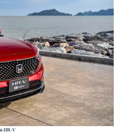
่น HR-V