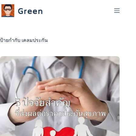
Skip
to
content
ป้ายกำกับ
เคลมประกัน