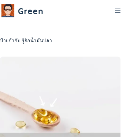
Skip
to
content
ป้ายกำกับ
รู้จักน้ำมันปลา