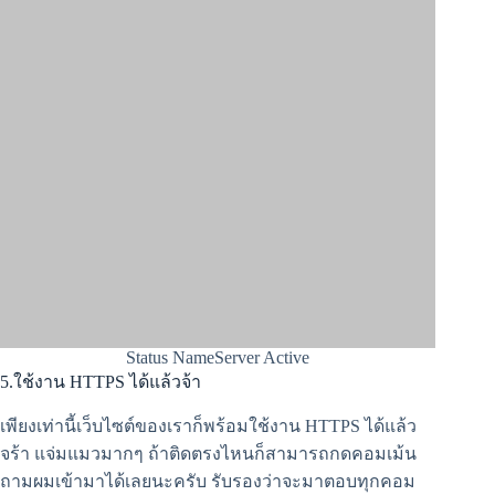
Status NameServer Active
5.ใช้งาน HTTPS ได้แล้วจ้า
เพียงเท่านี้เว็บไซต์ของเราก็พร้อมใช้งาน HTTPS ได้แล้ว
จร้า แจ่มแมวมากๆ ถ้าติดตรงไหนก็สามารถกดคอมเม้น
ถามผมเข้ามาได้เลยนะครับ รับรองว่าจะมาตอบทุกคอม