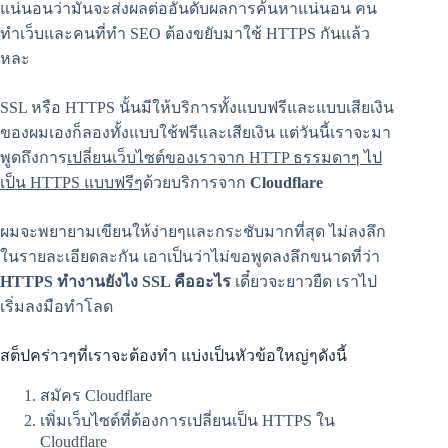
แน่นอนว่ามันจะส่งผลต่ออันดับผลการค้นหาแน่นอน คน
ทำเว็บและคนที่ทำ SEO ต้องขยับมาใช้ HTTPS กันแล้ว
หละ
SSL หรือ HTTPS นั้นมีให้บริการทั้งแบบฟรีและแบบเสียเงิน
ของผมเองก็ลองทั้งแบบใช้ฟรีและเสียเงิน แต่วันนี้เราจะมา
พูดถึงการ
เปลี่ยนเว็บไซต์ของเราจาก HTTP ธรรมดาๆ ไป
เป็น HTTPS แบบฟรีๆ
ด้วยบริการจาก
Cloudflare
ผมจะพยายามเขียนให้ง่ายๆและกระชับมากที่สุด ไม่ลงลึก
ในรายละเอียดละกัน เอาเป็นว่าไม่ขอพูดลงลึกขนาดที่ว่า
HTTPS ทำงานยังไง
SSL คืออะไร
เดี๋ยวจะยาวยืด เราไป
เริ่มลงมือทำโลด
สต็ปคร่าวๆที่เราจะต้องทำ แบ่งเป็นหัวข้อใหญ่ๆดังนี้
สมัคร Cloudflare
เพิ่มเว็บไซต์ที่ต้องการเปลี่ยนเป็น HTTPS ใน
Cloudflare