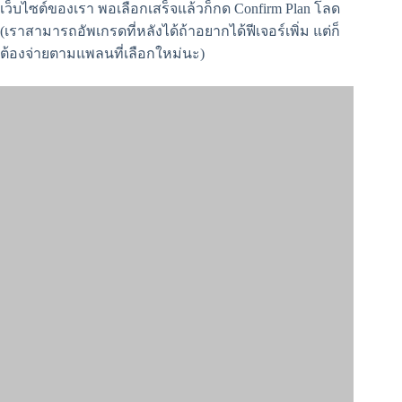
เว็บไซต์ของเรา พอเลือกเสร็จแล้วก็กด Confirm Plan โลด
(เราสามารถอัพเกรดที่หลังได้ถ้าอยากได้ฟีเจอร์เพิ่ม แต่ก็
ต้องจ่ายตามแพลนที่เลือกใหม่นะ)