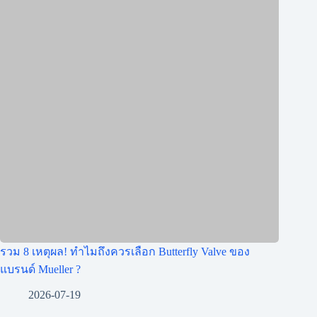
รวม 8 เหตุผล! ทำไมถึงควรเลือก Butterfly Valve ของ
แบรนด์ Mueller ?
2026-07-19