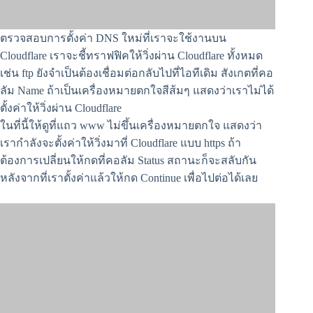
ตรวจสอบการตั้งค่า DNS ใหม่ที่เราจะใช้งานบน
Cloudflare เราจะชี้ทราฟฟิคให้วิ่งผ่าน Cloudflare ทั้งหมด
เช่น ftp ยังจำเป็นต้องเชื่อมต่อกลับไปที่ไอทีเดิม สังเกตที่คอ
ลัม Name ถ้าเป็นเครื่องหมายตกใจสีส้มๆ แสดงว่าเราไม่ได้
ตั้งค่าให้วิ่งผ่าน Cloudflare
ในที่นี้ให้ดูที่แถว www ไม่ขึ้นเครื่องหมายตกใจ แสดงว่า
เรากำลังจะตั้งค่าให้วิ่งมาที่ Cloudflare แบบ https ถ้า
ต้องการเปลี่ยนให้กดที่คอลัม Status สถานะก็จะสลับกัน
หลังจากที่เราตั้งค่าแล้วให้กด Continue เพื่อไปต่อได้เลย