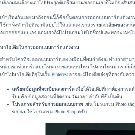
บล็อกผมแล้วจะเอาไปประยุกต์เตรียมงานของตนเองก็ไม่ต้องสับส
เข้าเรื่องกันเลย มาถึงตอนนี้ก็คือขั้นตอนการออกแบบการ์ดแต่งงาน
ใช้การ์ดทั่วๆไปที่เขามีแบบไว้ให้แล้วแค่เราส่งรายละเอียดของงาน
อยากออกแบบเอง แถมเราก็มีโปรแกรมโฟโตช็อปและพอจะงมๆไป
หาไอเดียในการออกแบบการ์ดแต่งงาน
สำหรับใครที่จะออกแบบการ์ดเองเหมือนที่ผมกำลังจะทำ เราสามารถห
หน้า เขาทำการ์ดแบบไหน เราชอบแบบไหน ไปงานไหนมาเราก็เก็บเอา
เข้าไปหาไอเดียดีๆในเว็บ
Pinterest
อาจจะมีไอเดียเจ๋งๆที่ตรงกับคว
เตรียมข้อมูลที่จะเขียนลงการ์ด
เมื่อได้ไอเดียที่เราต้องการ
รียมคือ ข้อมูลสถานที่จัดงาน วันเวลา ลำดับพีธี เป็นต้น
โปรแกรมสำหรับการออกแบบภาพ
เช่น โปรแกรม Photo sho
ของผมใช้โปรแกรม Photo Shop ครับ