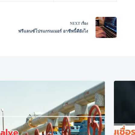
NEXT
เรื่อง
ฟรีแลนซ์โปรแกรมเมอร์ อาชีพนี้ดียังไง