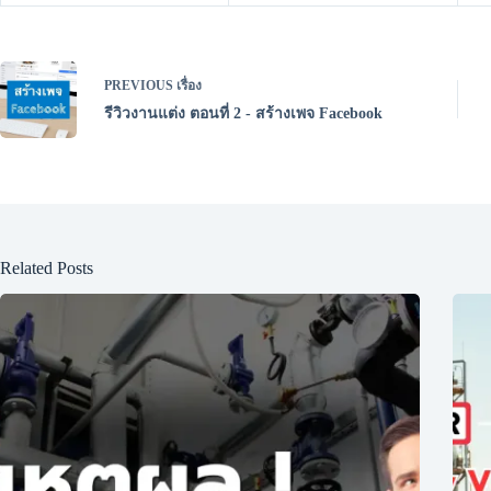
PREVIOUS
เรื่อง
รีวิวงานแต่ง ตอนที่ 2 - สร้างเพจ Facebook
Related Posts