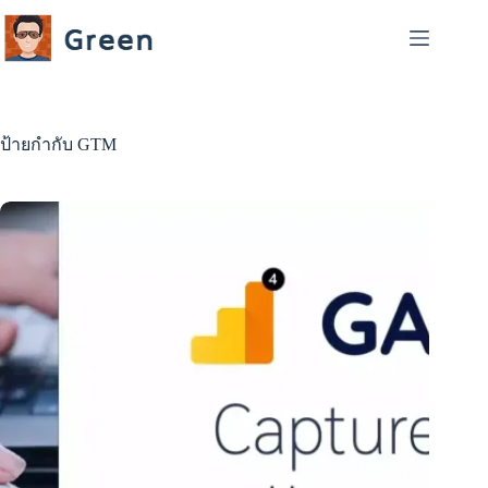
Skip
to
content
ป้ายกำกับ
GTM