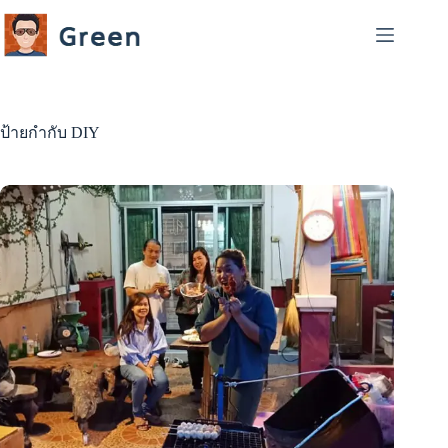
Skip
to
content
ป้ายกำกับ
DIY