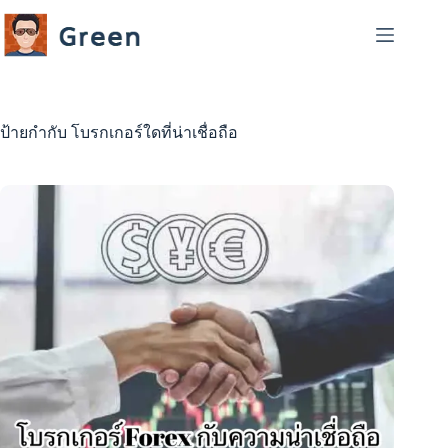
Skip
to
content
ป้ายกำกับ
โบรกเกอร์ใดที่น่าเชื่อถือ