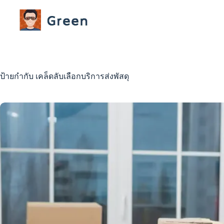
Skip
to
content
ป้ายกำกับ
เคล็ดลับเลือกบริการส่งพัสดุ