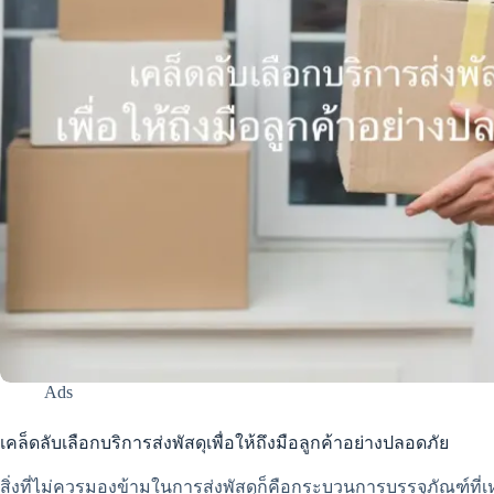
Ads
เคล็ดลับเลือกบริการส่งพัสดุเพื่อให้ถึงมือลูกค้าอย่างปลอดภัย
สิ่งที่ไม่ควรมองข้ามในการส่งพัสดุก็คือกระบวนการบรรจุภัณฑ์ที่