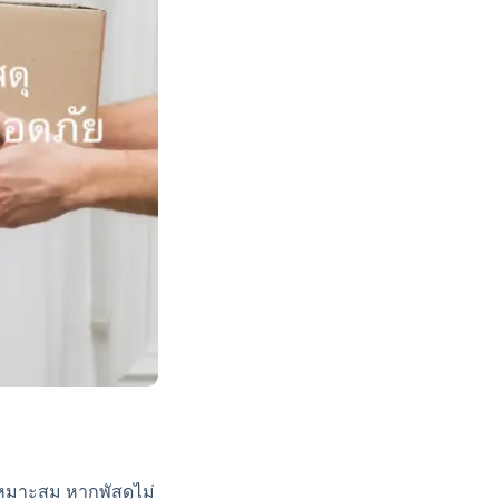
เหมาะสม หากพัสดุไม่