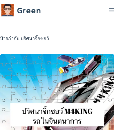
Skip
to
content
ป้ายกำกับ
ปริศนาจิ๊กซอว์