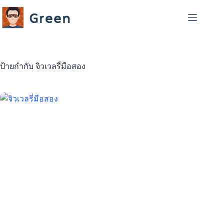
Skip
to
content
ป้ายกำกับ
จิวเวลรี่มือสอง