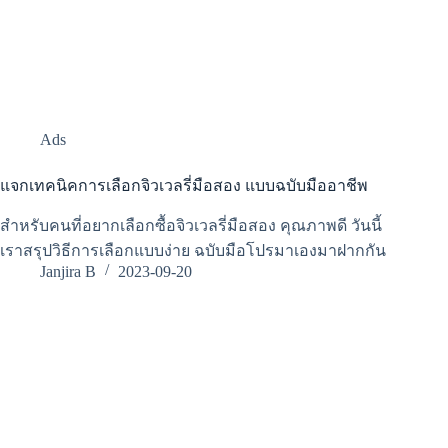
Ads
แจกเทคนิคการเลือกจิวเวลรี่มือสอง แบบฉบับมืออาชีพ
สำหรับคนที่อยากเลือกซื้อจิวเวลรี่มือสอง คุณภาพดี วันนี้
เราสรุปวิธีการเลือกแบบง่าย ฉบับมือโปรมาเองมาฝากกัน
Janjira B
2023-09-20