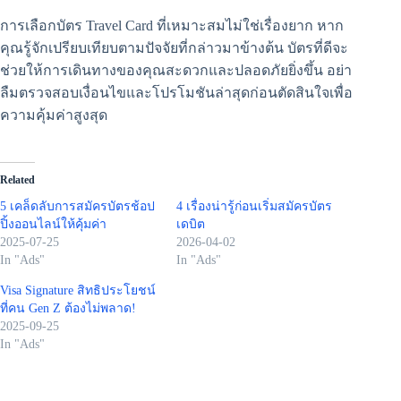
การเลือกบัตร Travel Card ที่เหมาะสมไม่ใช่เรื่องยาก หาก
คุณรู้จักเปรียบเทียบตามปัจจัยที่กล่าวมาข้างต้น บัตรที่ดีจะ
ช่วยให้การเดินทางของคุณสะดวกและปลอดภัยยิ่งขึ้น อย่า
ลืมตรวจสอบเงื่อนไขและโปรโมชันล่าสุดก่อนตัดสินใจเพื่อ
ความคุ้มค่าสูงสุด
Related
5 เคล็ดลับการสมัครบัตรช้อป
4 เรื่องน่ารู้ก่อนเริ่มสมัครบัตร
ปิ้งออนไลน์ให้คุ้มค่า
เดบิต
2025-07-25
2026-04-02
In "Ads"
In "Ads"
Visa Signature สิทธิประโยชน์
ที่คน Gen Z ต้องไม่พลาด!
2025-09-25
In "Ads"