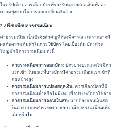
ในทริปเดียว ควรเลือกบัตรที่รองรับหลายสกุลเงินเพื่อลด
ความยุ่งยากในการแลกเปลี่ยนเงินด้วย
2.
เปรียบเทียบค่าธรรมเนียม
ค่าธรรมเนียมเป็นปัจจัยสำคัญที่ต้องพิจารณา เพราะอาจมี
ผลต่อความคุ้มค่าในการใช้บัตร โดยเบื้องต้น บัตรส่วน
ใหญ่มักมีค่าธรรมเนียม ดังนี้
ค่าธรรมเนียมการออกบัตร:
บัตรบางประเภทไม่มีค่า
แรกเข้า ในขณะที่บางบัตรมีค่าธรรมเนียมแรกเข้าที่
ค่อนข้างสูง
ค่าธรรมเนียมการแปลงสกุลเงิน:
ควรเลือกบัตรที่มี
ค่าธรรมเนียมต่ำหรือไม่มีเลย เพื่อประหยัดค่าใช้จ่าย
ค่าธรรมเนียมการถอนเงินสด:
หากต้องถอนเงินสด
ในต่างประเทศ ควรตรวจสอบว่ามีค่าธรรมเนียมเพิ่ม
เติมหรือไม่