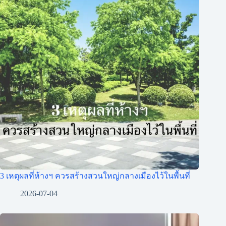
3 เหตุผลที่ห้างฯ ควรสร้างสวนใหญ่กลางเมืองไว้ในพื้นที่
2026-07-04