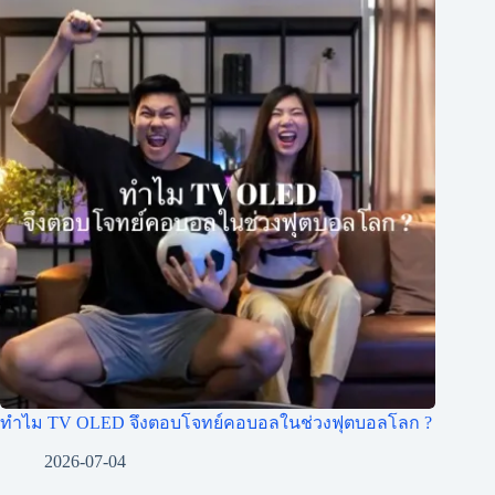
ทำไม TV OLED จึงตอบโจทย์คอบอลในช่วงฟุตบอลโลก ?
2026-07-04