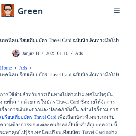
Skip
to
content
เทคนิคเปรียบเทียบบัตร Travel Card ฉบับนักเดินทางมือโปร
Janjira B
2025-01-16
Ads
Home
Ads
เทคนิคเปรียบเทียบบัตร Travel Card ฉบับนักเดินทางมือโปร
การใช้จ่ายสำหรับการเดินทางไปต่างประเทศในปัจจุบัน
ง่ายขึ้นมากด้วยการใช้บัตร Travel Card ซึ่งช่วยให้จัดการ
เรื่องการเงินสะดวกและปลอดภัยยิ่งขึ้น อย่างไรก็ตาม การ
เปรียบเทียบบัตร Travel Card
เพื่อเลือกบัตรที่เหมาะสมกับ
ความต้องการของแต่ละคนยังคงเป็นสิ่งสำคัญ บทความนี้
จะพาคุณไปรู้จักเทคนิคเปรียบเทียบบัตร Travel Card อย่าง