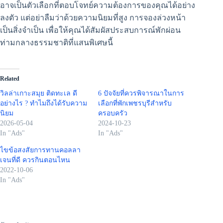
อาจเป็นตัวเลือกที่ตอบโจทย์ความต้องการของคุณได้อย่าง
ลงตัว แต่อย่าลืมว่าด้วยความนิยมที่สูง การจองล่วงหน้า
เป็นสิ่งจำเป็น เพื่อให้คุณได้สัมผัสประสบการณ์พักผ่อน
ท่ามกลางธรรมชาติที่แสนพิเศษนี้
Related
วิลล่าเกาะสมุย ติดทะเล ดี
6 ปัจจัยที่ควรพิจารณาในการ
อย่างไร ? ทำไมถึงได้รับความ
เลือกที่พักเพชรบุรีสำหรับ
นิยม
ครอบครัว
2026-05-04
2024-10-23
In "Ads"
In "Ads"
ไขข้อสงสัยการทานคอลลา
เจนที่ดี ควรกินตอนไหน
2022-10-06
In "Ads"