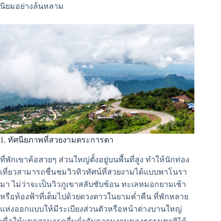
นิยมอย่างล้นหลาม
1. ทัศนียภาพที่สวยงามตระการตา
ที่พักเขาค้อสวยๆ ส่วนใหญ่ตั้งอยู่บนพื้นที่สูง ทำให้นักท่อง
เที่ยวสามารถชื่นชมวิวทิวทัศน์ที่สวยงามได้แบบพาโนรา
มา ไม่ว่าจะเป็นวิวภูเขาสลับซับซ้อน ทะเลหมอกยามเช้า
หรือท้องฟ้าที่เต็มไปด้วยดวงดาวในยามค่ำคืน ที่พักหลาย
แห่งออกแบบให้มีระเบียงส่วนตัวหรือหน้าต่างบานใหญ่