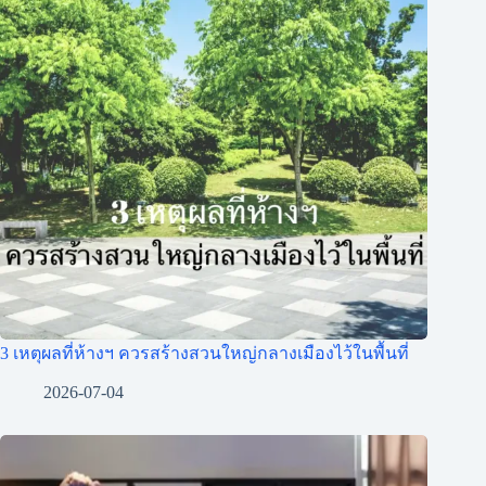
3 เหตุผลที่ห้างฯ ควรสร้างสวนใหญ่กลางเมืองไว้ในพื้นที่
2026-07-04