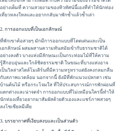
เพื่อให้แขกสามารถดื่มด่ำกับความงามของธรรมชาติได้
อย่างเต็มที่ ความสวยงามของทิวทัศน์นี้เองที่ทำให้นักท่อง
เที่ยวหลงใหลและอยากกลับมาพักซ้ำแล้วซ้ำเล่า
2. การออกแบบที่เป็นเอกลักษณ์
ที่พักเขาค้อสวยๆ มักมีการออกแบบที่โดดเด่นและเป็น
เอกลักษณ์ ผสมผสานความทันสมัยเข้ากับธรรมชาติได้
อย่างลงตัว บางแห่งมีลักษณะเป็นกระท่อมไม้ที่ให้ความ
รู้สึกอบอุ่นและใกล้ชิดธรรมชาติ ในขณะที่บางแห่งอาจ
เป็นวิลล่าสไตล์โมเดิร์นที่มีความหรูหราแต่ยังคงกลมกลืน
กับสภาพแวดล้อม นอกจากนี้ ยังมีที่พักแนวแปลกตา เช่น
บ้านต้นไม้ หรือกระโจมใส ที่ให้ประสบการณ์การพักผ่อนที่
แตกต่างและน่าจดจำ การออกแบบที่ไม่เหมือนใครนี้ทำให้
นักท่องเที่ยวอยากมาสัมผัสด้วยตัวเองและแชร์ภาพสวยๆ
ลงโซเชียลมีเดีย
3. บรรยากาศที่เงียบสงบและเป็นส่วนตัว