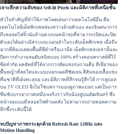
เจาะลึกความลับของ Self-lit Pixels และมิติภาพที่เหนือชั้น
หัวใจสำคัญที่ทำให้ภาพโดดเด่นกว่าเทคโนโลยีอื่น คือ
เทคโนโลยีเม็ดพิกเซลส่องสว่างด้วยตัวเอง ลองจินตนาการ
ถึงหลอดไฟจิ๋วนับล้านดวงบนหน้าจอที่สามารถเปิดและปิด
ตัวเองได้อย่างอิสระและแม่นยำในระดับเม็ดพิกเซล เมื่อถึง
ฉากที่ต้องแสดงพื้นที่สีดำหรือเงามืด เม็ดพิกเซลเหล่านั้นจะ
ปิดการทำงานจนดับสนิทแบบ 100% สร้างคอนทราสต์ที่ไร้
ขีดจำกัด ผลลัพธ์ที่ได้จากการตัดแสงรบกวนคือ สีเขียวของ
พื้นหญ้าที่สดใสและแบ่งแยกเฉดสีชัดเจน สีสันของเสื้อแข่ง
ทีมชาติที่เด้งทะลุจอ และมิติภาพที่ลึกจนรู้สึกได้ การดูบอล
บน TV OLED จึงไม่ใช่แค่การมองดูภาพแบนๆ แต่เป็นการ
ซึมซับบรรยากาศเสมือนจริงราวกับนั่งอยู่บนอัฒจันทร์ ซึ่ง
หน้าจอแบบมีหลอดไฟด้านหลัง ไม่สามารถถ่ายทอดความ
ลึกซึ้งระดับนี้ได้
จบปัญหาภาพกระตุกด้วย Refresh Rate 120Hz และ
Motion Handling