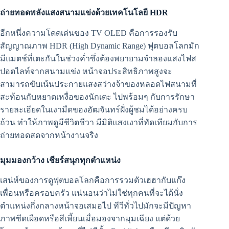
ถ่ายทอดพลังแสงสนามแข่งด้วยเทคโนโลยี HDR
อีกหนึ่งความโดดเด่นของ TV OLED คือการรองรับ
สัญญาณภาพ HDR (High Dynamic Range) ฟุตบอลโลกมัก
มีแมตช์ที่เตะกันในช่วงค่ำซึ่งต้องพยายามจำลองแสงไฟส
ปอตไลท์จากสนามแข่ง หน้าจอประสิทธิภาพสูงจะ
สามารถขับเน้นประกายแสงสว่างจ้าของหลอดไฟสนามที่
สะท้อนกับหยาดเหงื่อของนักเตะ ไปพร้อมๆ กับการรักษา
รายละเอียดในเงามืดของอัฒจันทร์ฝั่งผู้ชมได้อย่างครบ
ถ้วน ทำให้ภาพดูมีชีวิตชีวา มีมิติแสงเงาที่ทัดเทียมกับการ
ถ่ายทอดสดจากหน้างานจริง
มุมมองกว้าง เชียร์สนุกทุกตำแหน่ง
เสน่ห์ของการดูฟุตบอลโลกคือการรวมตัวเฮฮากับแก๊ง
เพื่อนหรือครอบครัว แน่นอนว่าไม่ใช่ทุกคนที่จะได้นั่ง
ตำแหน่งกึ่งกลางหน้าจอเสมอไป ทีวีทั่วไปมักจะมีปัญหา
ภาพซีดเผือดหรือสีเพี้ยนเมื่อมองจากมุมเฉียง แต่ด้วย