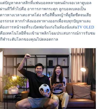
แต่ปัญหาคลาสสิกที่แฟนบอลหลายคนมักเจอเวลาดูบอล
ผ่านทีวีทั่วไปคือ อาการภาพกระตุก ลูกบอลเบลอเป็น
ดาวหางเวลาเตะสาดโด่ง หรือสีพื้นหญ้าที่ดูจืดชืดจนเสีย
อรรถรส หากกำลังมองหาทางออกเพื่อจบทุกปัญหาและ
ต้องการหน้าจอที่ระเบิดฟอร์มเก่งในห้องนั่งเล่น
TV OLED
คือเทคโนโลยีที่จะเข้ามาพลิกโฉมประสบการณ์การรับชม
กีฬาระดับโลกของคุณไปตลอดกาล