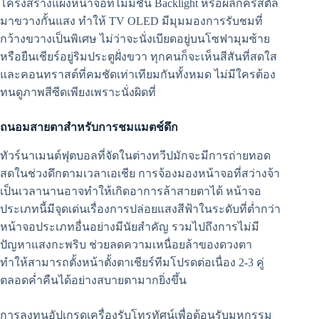
โครงสร้างแผงหน้าจอที่ไม่มีชั้น Backlight หรือผลึกคริสตัล
มาขวางกั้นแสง ทำให้ TV OLED มีมุมมองการรับชมที่
กว้างขวางเป็นพิเศษ ไม่ว่าจะนั่งเบียดอยู่บนโซฟามุมซ้าย
หรือยืนเชียร์อยู่ริมประตูฝั่งขวา ทุกคนก็จะเห็นสีสันที่สดใส
และคอนทราสต์ที่คมชัดเท่าเทียมกันทั้งหมด ไม่มีใครต้อง
ทนดูภาพสีซีดเพียงเพราะนั่งผิดที่
ถนอมสายตาสำหรับการชมแมตช์ดึก
ทัวร์นาเมนต์ฟุตบอลที่จัดในต่างทวีปมักจะมีการถ่ายทอด
สดในช่วงดึกตามเวลาเอเชีย การจ้องมองหน้าจอที่สว่างจ้า
เป็นเวลานานอาจทำให้เกิดอาการล้าสายตาได้ หน้าจอ
ประเภทนี้มีจุดเด่นเรื่องการปล่อยแสงสีฟ้าในระดับที่ต่ำกว่า
หน้าจอประเภทอื่นอย่างมีนัยสำคัญ รวมไปถึงการไม่มี
ปัญหาแสงกะพริบ ช่วยลดความเหนื่อยล้าของดวงตา
ทำให้สามารถตั้งหน้าตั้งตาเชียร์ทีมโปรดต่อเนื่อง 2-3 คู่
ตลอดค่ำคืนได้อย่างสบายตามากยิ่งขึ้น
การลงทุนอัปเกรดเครื่องรับโทรทัศน์เพื่อต้อนรับมหกรรม