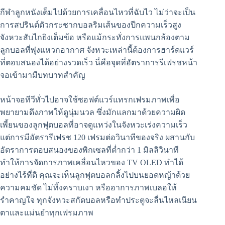
กีฬาลูกหนังเต็มไปด้วยการเคลื่อนไหวที่ฉับไว ไม่ว่าจะเป็น
การสปรินต์ตัวกระชากบอลริมเส้นของปีกความเร็วสูง
จังหวะสับไกยิงเต็มข้อ หรือแม้กระทั่งการแพนกล้องตาม
ลูกบอลที่พุ่งแหวกอากาศ จังหวะเหล่านี้ต้องการฮาร์ดแวร์
ที่ตอบสนองได้อย่างรวดเร็ว นี่คือจุดที่อัตราการรีเฟรชหน้า
จอเข้ามามีบทบาทสำคัญ
หน้าจอทีวีทั่วไปอาจใช้ซอฟต์แวร์แทรกเฟรมภาพเพื่อ
พยายามดึงภาพให้ดูนุ่มนวล ซึ่งมักแลกมาด้วยความผิด
เพี้ยนของลูกฟุตบอลที่อาจดูแหว่งในจังหวะเร่งความเร็ว
แต่การมีอัตรารีเฟรช 120 เฟรมต่อวินาทีของจริง ผสานกับ
อัตราการตอบสนองของพิกเซลที่ต่ำกว่า 1 มิลลิวินาที
ทำให้การจัดการภาพเคลื่อนไหวของ TV OLED ทำได้
อย่างไร้ที่ติ คุณจะเห็นลูกฟุตบอลกลิ้งไปบนยอดหญ้าด้วย
ความคมชัด ไม่ทิ้งคราบเงา หรืออาการภาพเบลอให้
รำคาญใจ ทุกจังหวะสกัดบอลหรือทำประตูจะลื่นไหลเนียน
ตาและแม่นยำทุกเฟรมภาพ